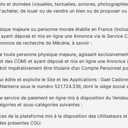
ts et données (visuelles, textuelles, sonores, photographi
 d'acheter, de louer ou de vendre un bien ou de proposer ou
ique majeure ou personne morale établie en France (inclus
et ayant déposé et mis en ligne une Annonce via le Servic
nnonce de recherche de Mécène, à savoir :
de toute personne physique majeure, agissant exclusivement 
et des COM) et ayant déposé et mis en ligne une Annonce à 
doit impérativement être titulaire d’un Compte Personnel p
i édite et exploite le Site et les Applications : Gael Cador
Nanterre sous le numéro 521.724.336, dont le siège social 
le service de paiement en ligne mis à disposition du Vendeur
atégories et sous-catégories suivantes :
ces de la plateforme mis à la disposition des Utilisateurs et
2 des présentes CGU.