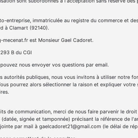
tilisation sont subordonnés à l'acceptation sans réserve de
o-entreprise, immatriculée au registre du commerce et de
rd à Clamart (92140).
g-mecenat.fr est Monsieur Gael Cadoret.
e 293 B du CGI
s pouvez nous envoyer vos questions par email.
utorités publiques, nous vous invitons à utiliser notre form
us pourrez alors sélectionner la raison et expliquer votre s
res.
roits de communication, merci de nous faire parvenir le dro
n (datée, signée et tamponnée) précisant la référence de l'
ointe par mail à gaelcadoret21@gmail.com (le délai de répo