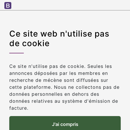
© Copyright 2020 Connecting-mecenat.fr
Catégories
Informations
Ce site web n'utilise pas
principales
légales
de cookie
Social
Conditions générales de
Sportif
vente
Education
Conditions générales
Environnement
d'utilisation
Ce site n'utilise pas de cookie. Seules les
Restauration des
wanicon
from
Icons
annonces déposées par les membres en
monuments
made by
recherche de mécène sont diffusées sur
Solidarité
www.flaticon.com
cette plateforme. Nous ne collectons pas de
données personnelles en dehors des
Actualités
données relatives au système d'émission de
Actus | connecting-
facture.
mecenat.fr
J'ai compris
Contact