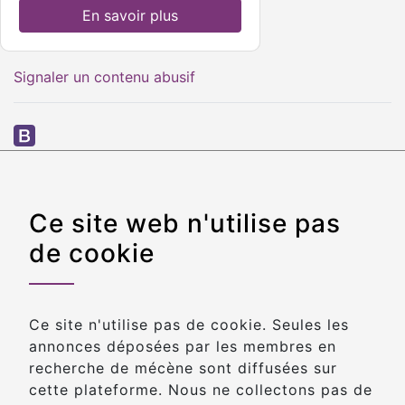
En savoir plus
Signaler un contenu abusif
© Copyright 2020 Connecting-mecenat.fr
Catégories
Informations
Ce site web n'utilise pas
principales
légales
de cookie
Social
Conditions générales de
Sportif
vente
Education
Conditions générales
Environnement
d'utilisation
Ce site n'utilise pas de cookie. Seules les
Restauration des
wanicon
from
Icons
annonces déposées par les membres en
monuments
made by
recherche de mécène sont diffusées sur
Solidarité
www.flaticon.com
cette plateforme. Nous ne collectons pas de